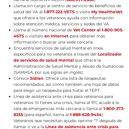
Llama sin cargo al centro de servicio de beneficios de
salud del VA al
1-877-222-VETS
o visita
My HealtheVet
,
que ofrece a los veteranos ayuda con información
sobre atención médica, servicios y sedes del VA.
Llama al número nacional de
Vet Center al 1-800-905-
4675
o visítalo
en Internet
para obtener más
información o buscar una sede cercana.
Encuentra servicios de salud mental en línea
específicos para no veteranos a través del
Localizador
de servicios de salud mental
que ofrece la
Administración de Salud Mental y Abuso de Sustancias
(SAMHSA, por sus siglas en inglés).
Conoce
Sidran
. Ofrece una lista de terapeutas
recomendados, así como también una hoja de datos
para elegir un terapeuta para tratar el TEPT.
Línea de asistencia ante crisis para veteranos para
veteranos: Si tienes una crisis, llama al 911, acude a la
sala de emergencias más cercana o llama al
1-800-273-
8255
(para español, llama al
1-888-628-9454
).
Veteranos que necesitan ayuda: oprime "1" después de
llamar o ve a la
Línea de asistencia ante crisis para