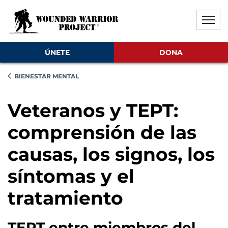
Saltar al contenido principal
Saltar al contenido del pie de
Desactivar la reproducción aut
ÚNETE
DONA
BIENESTAR MENTAL
Veteranos y TEPT:
comprensión de las
causas, los signos, los
síntomas y el
tratamiento
TEPT entre miembros del