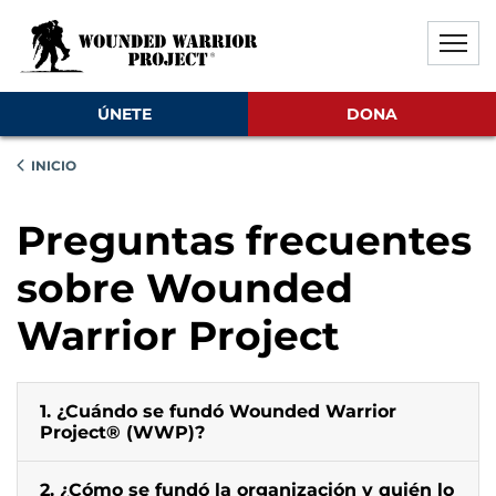
Saltar al contenido principal
Saltar al contenido del pie de
Desactivar la reproducción aut
ÚNETE
DONA
INICIO
Preguntas frecuentes
sobre Wounded
Warrior Project
1. ¿Cuándo se fundó Wounded Warrior
Project® (WWP)?
2. ¿Cómo se fundó la organización y quién lo