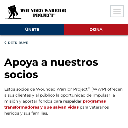
Saltar al contenido principal
Saltar al contenido del pie de
Desactivar la reproducción aut
ÚNETE
DONA
RETRIBUYE
Apoya a nuestros
socios
®
Estos socios de Wounded Warrior Project
(WWP) ofrecen
a sus clientes y al público la oportunidad de impulsar la
misión y aportar fondos para respaldar
programas
transformadores y que salvan vidas
para veteranos
heridos y sus familias.