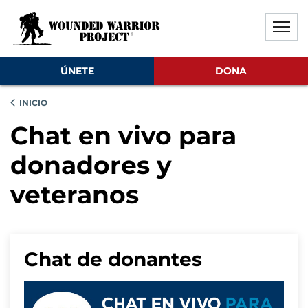
Saltar al contenido principal
Saltar al contenido del pie de
Desactivar la reproducción aut
ÚNETE
DONA
INICIO
Chat en vivo para
donadores y
veteranos
Chat de donantes