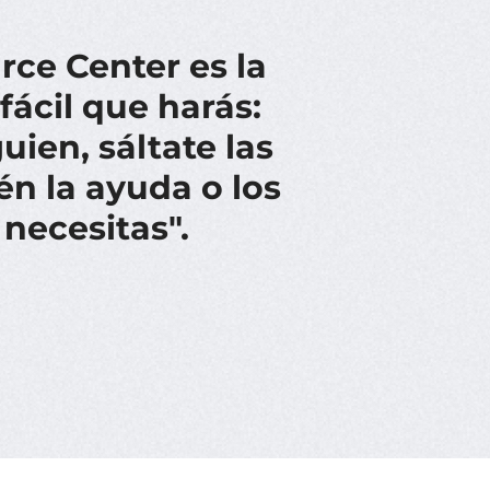
ce Center es la
ácil que harás:
uien, sáltate las
én la ayuda o los
necesitas".