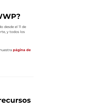
a WWP?
do desde el 11 de
te, y todos los
 nuestra
página de
recursos