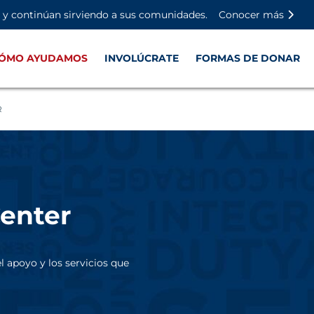
Saltar al contenido principal
Saltar al contenido del pie de
Desactivar la reproducción aut
n y continúan sirviendo a sus comunidades.
Conocer más
ÓMO AYUDAMOS
INVOLÚCRATE
FORMAS DE DONAR
R
enter
l apoyo y los servicios que