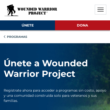
Saltar al contenido principal
Saltar al contenido del pie de
Desactivar la reproducción aut
ÚNETE
DONA
PROGRAMAS
Únete a Wounded
Warrior Project
Regístrate ahora para acceder a programas sin costo, apoyo
y una comunidad construida solo para veteranos y sus
familias.