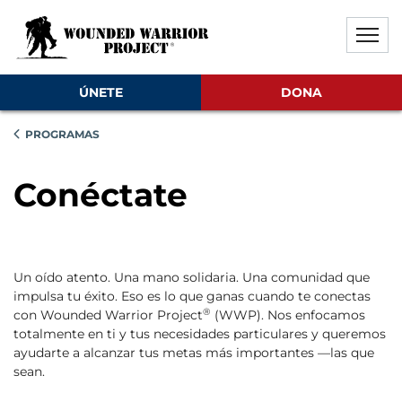
Saltar al contenido principal
Saltar al contenido del pie de
Desactivar la reproducción aut
ÚNETE
DONA
PROGRAMAS
Conéctate
Un oído atento. Una mano solidaria. Una comunidad que
impulsa tu éxito. Eso es lo que ganas cuando te conectas
®
con Wounded Warrior Project
(WWP). Nos enfocamos
totalmente en ti y tus necesidades particulares y queremos
ayudarte a alcanzar tus metas más importantes —las que
sean.