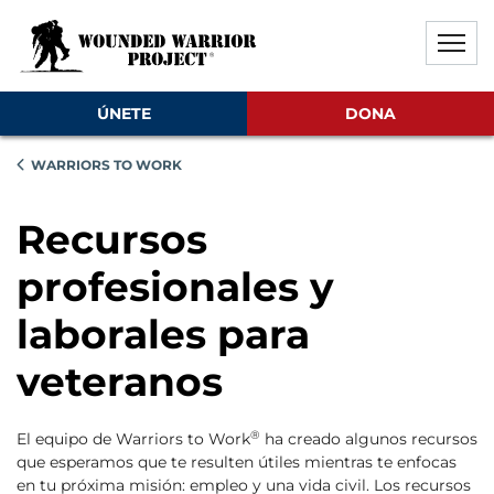
Saltar al contenido principal
Saltar al contenido del pie de
Desactivar la reproducción aut
ÚNETE
DONA
WARRIORS TO WORK
Recursos
profesionales y
laborales para
veteranos
®
El equipo de Warriors to Work
ha creado algunos recursos
que esperamos que te resulten útiles mientras te enfocas
en tu próxima misión: empleo y una vida civil. Los recursos