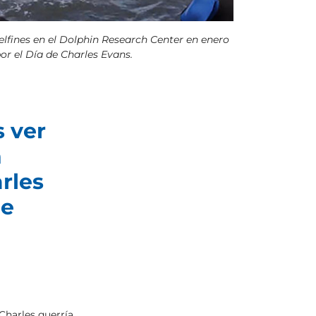
lfines en el Dolphin Research Center en enero
or el Día de Charles Evans.
 ver
n
rles
de
Charles querría