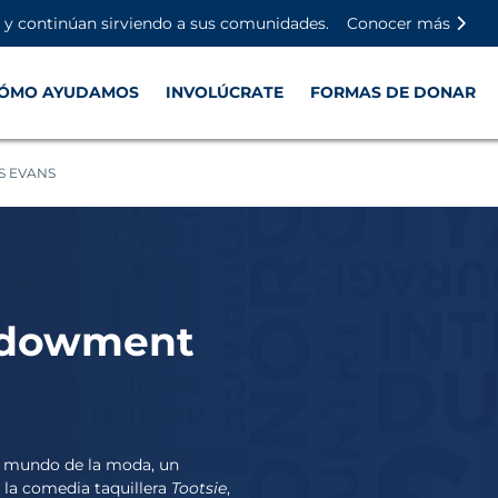
Saltar al contenido principal
Saltar al contenido del pie de
Desactivar la reproducción aut
n y continúan sirviendo a sus comunidades.
Conocer más
ÓMO AYUDAMOS
INVOLÚCRATE
FORMAS DE DONAR
S EVANS
ndowment
el mundo de la moda, un
e la comedia taquillera
Tootsie
,