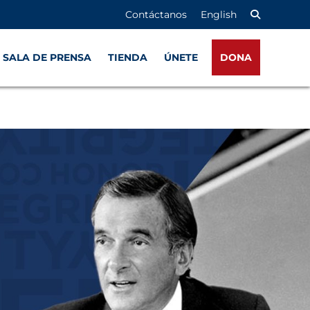
 página
omática de los controles deslizantes
Contáctanos
English
SALA DE PRENSA
TIENDA
ÚNETE
DONA