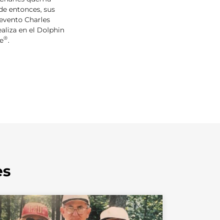
de entonces, sus
evento Charles
aliza en el Dolphin
®
e
.
es