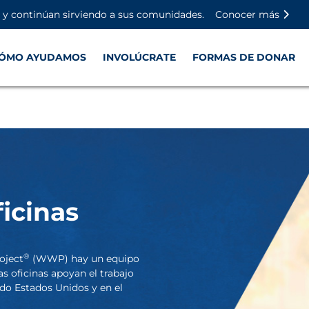
Saltar al contenido principal
Saltar al contenido del pie de
Desactivar la reproducción aut
n y continúan sirviendo a sus comunidades.
Conocer más
ÓMO AYUDAMOS
INVOLÚCRATE
FORMAS DE DONAR
icinas
®
oject
(WWP) hay un equipo
as oficinas apoyan el trabajo
o Estados Unidos y en el