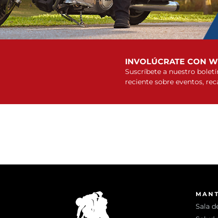
INVOLÚCRATE CON 
Suscríbete a nuestro bolet
reciente sobre eventos, re
MAN
Sala d