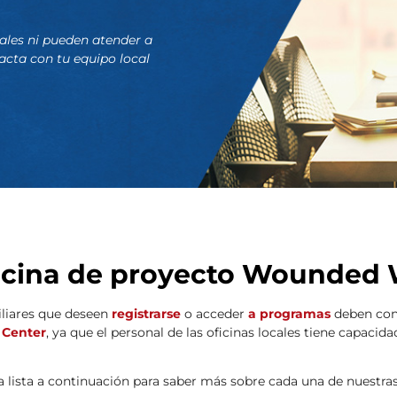
iales ni pueden atender a
tacta con tu equipo local
icina de proyecto Wounded Wa
iliares que deseen
registrarse
o acceder
a programas
deben con
 Center
, ya que el personal de las oficinas locales tiene capacida
a lista a continuación para saber más sobre cada una de nuestras