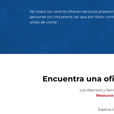
No todos los centros ofrecen servicios presenc
personas sin cita previa, así que por favor con
antes de visitar.
Encuentra una of
Los Warriors y fam
Resource
Explora l