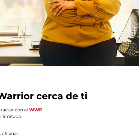
rrior cerca de ti
tactar con el
WWP
d limitada.
 oficinas.