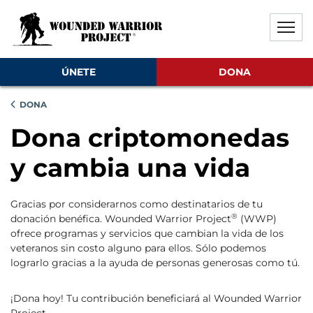
Saltar al contenido principal
Saltar al contenido del pie de
Desactivar la reproducción aut
ÚNETE
DONA
DONA
Dona criptomonedas
y cambia una vida
Gracias por considerarnos como destinatarios de tu
®
donación benéfica. Wounded Warrior Project
(WWP)
ofrece programas y servicios que cambian la vida de los
veteranos sin costo alguno para ellos. Sólo podemos
lograrlo gracias a la ayuda de personas generosas como tú.
¡Dona hoy! Tu contribución beneficiará al Wounded Warrior
Project.