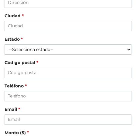
Ciudad
*
Estado
*
Código postal
*
Teléfono
*
Email
*
en dólares
Monto
($)
*