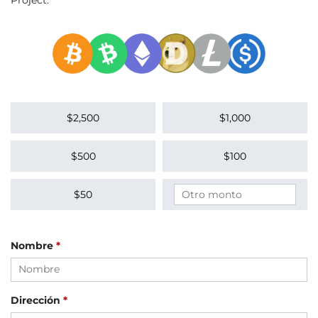
Dona
Dona
$2,500
$1,000
Dona
Dona
$500
$100
Donar cantidad personalizad
Otro monto
Dona
$50
Nombre
*
Dirección
*