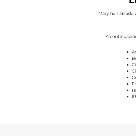
L
Mary ha hablado 
A continuació
A
B
C
C
C
F
H
I