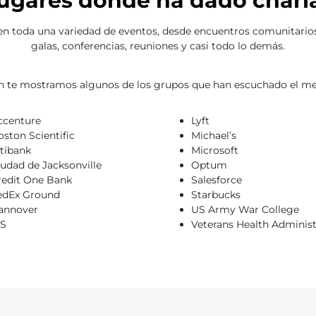
ugares donde ha dado charl
en toda una variedad de eventos, desde encuentros comunitarios
galas, conferencias, reuniones y casi todo lo demás.
n te mostramos algunos de los grupos que han escuchado el me
ccenture
Lyft
oston Scientific
Michael’s
itibank
Microsoft
iudad de Jacksonville
Optum
redit One Bank
Salesforce
edEx Ground
Starbucks
annover
US Army War College
RS
Veterans Health Administ