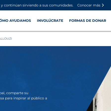
Saltar al contenido principal
Saltar al contenido del pie de
Desactivar la reproducción aut
n y continúan sirviendo a sus comunidades.
Conocer más
ÓMO AYUDAMOS
INVOLÚCRATE
FORMAS DE DONAR
ALLOUZI
ipal, comparte su
 para inspirar al público a