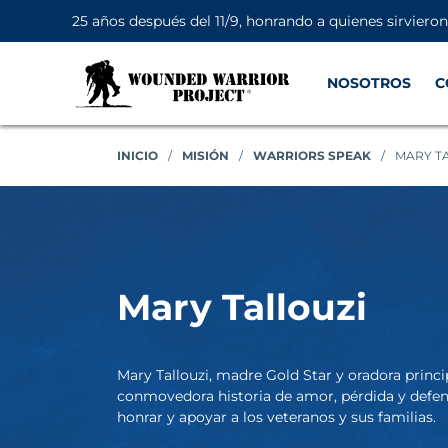
25 años después del 11/9, honrando a quienes sirviero
NOSOTROS
C
INICIO
/
MISIÓN
/
WARRIORS SPEAK
/
MARY T
Mary Tallouzi
Mary Tallouzi, madre Gold Star y oradora princ
conmovedora historia de amor, pérdida y defensa
honrar y apoyar a los veteranos y sus familias.