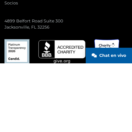
Socios
4899 Belfort Road Suite 300
Jacksonville, FL 32256
Chat en vivo
CONTACTA CON NOSOTROS
© 2026 Wounded Warrior Project
Privacidad