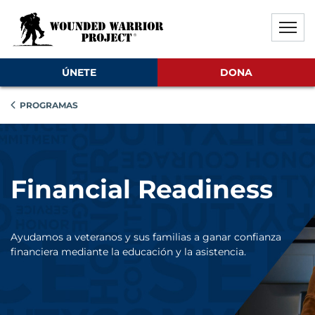
Saltar al contenido principal
Saltar al contenido del pie de
Desactivar la reproducción aut
ÚNETE
DONA
PROGRAMAS
Financial Readiness
Ayudamos a veteranos y sus familias a ganar confianza
financiera mediante la educación y la asistencia.